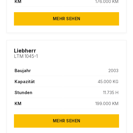
KM
176.000 KM
MEHR SEHEN
SOLD
Liebherr
LTM 1045-1
Baujahr
2003
Kapazität
45.000 KG
Stunden
11.735 H
KM
199.000 KM
MEHR SEHEN