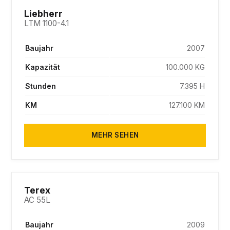
SOLD
Liebherr
LTM 1100-4.1
Baujahr
2007
Kapazität
100.000 KG
Stunden
7.395 H
KM
127.100 KM
MEHR SEHEN
SOLD
Terex
AC 55L
Baujahr
2009