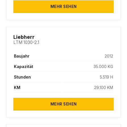
MEHR SEHEN
SOLD
Liebherr
LTM 1030-2.1
Baujahr
2012
Kapazität
35.000 KG
Stunden
5.519 H
KM
29.100 KM
MEHR SEHEN