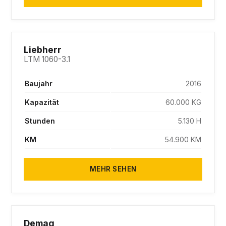
SOLD
Liebherr
LTM 1060-3.1
Baujahr
2016
Kapazität
60.000 KG
Stunden
5.130 H
KM
54.900 KM
MEHR SEHEN
SOLD
Demag