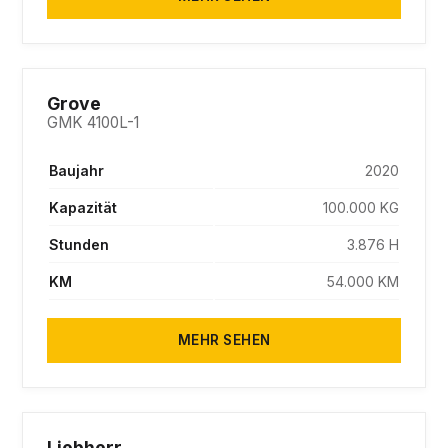
SOLD
Grove
GMK 4100L-1
Baujahr
2020
Kapazität
100.000 KG
Stunden
3.876 H
KM
54.000 KM
MEHR SEHEN
SOLD
Liebherr