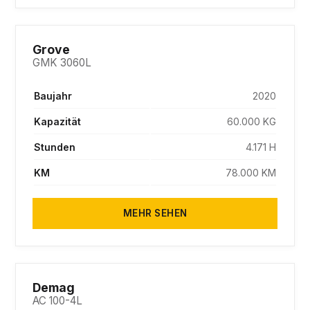
SOLD
Grove
GMK 3060L
Baujahr
2020
Kapazität
60.000 KG
Stunden
4.171 H
KM
78.000 KM
MEHR SEHEN
SOLD
Demag
AC 100-4L