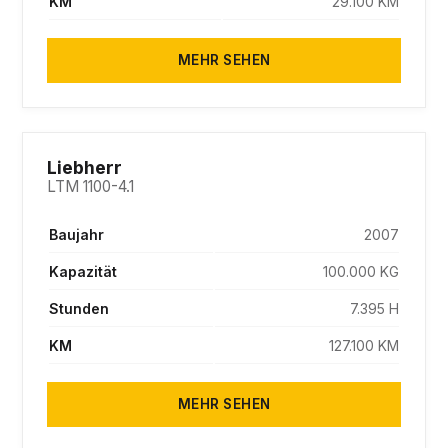
KM
29.100 KM
MEHR SEHEN
SOLD
Liebherr
LTM 1100-4.1
Baujahr
2007
Kapazität
100.000 KG
Stunden
7.395 H
KM
127.100 KM
MEHR SEHEN