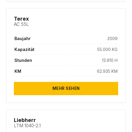
SOLD
Terex
AC 55L
Baujahr
2009
Kapazität
55.000 KG
Stunden
13.910 H
KM
62.935 KM
MEHR SEHEN
SOLD
Liebherr
LTM 1040-2.1